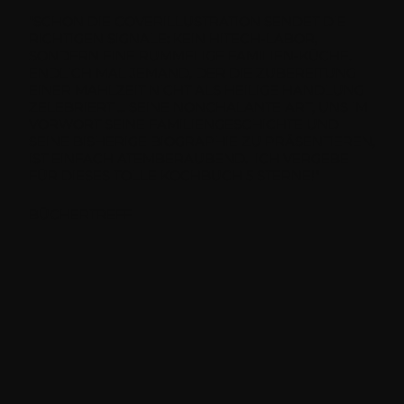
"SCHON DIE COVERILLUSTRATION SENDET DIE
RICHTIGEN SIGNALE: KEIN HITECH-LABOR,
SONDERN EINE RUMMELIGE FAMILIEN-KÜCHE.
ENDLICH MAL JEMAND, DER DIE ZUBEREITUNG
EINER MAHLZEIT NICHT ALS HEILIGE HANDLUNG
ZELEBRIERT ... SEINE NONCHALANTE ART, UNS IM
VORWORT SEINE FAMILIENGESCHICHTE UND
SEINE BISHERIGE BIOGRAPHIE ZU PRÄSENTIEREN,
IST EINFACH ATEMBERAUBEND. ICH VERGEBE
FÜR DIESES TOLLE KOCHBUCH 5 STERNE!"
BÜCHERTREFF