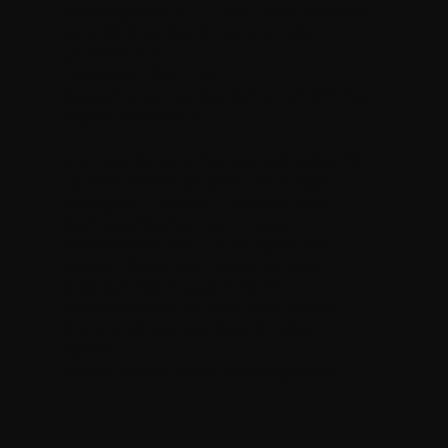
Filmregisseur
. Er lebt und arbeitet
seit 2010 in Berlin und in der
Uckermark.
Graizers Film The
Cakemaker ist
bei Amazon Prime
Video erhältlich.
Manuel Krug arbeitet seit über 10
Jahren international als Food-
Fotograf. Farben, Formen und
Kompositionen von Essen
faszinieren ihn. Er fotografiert
regelmäßig Kochbücher und
arbeitet für Magazine im
Foodbereich. Er lebt mit seiner
Frau und seinen drei Kindern in
Berlin.
https://www.manuelkrug.com/