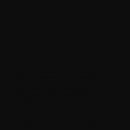
Ofirs Küche enthält 80 vegetarische
Rezepte aus dem Nahen Osten, leicht und
einfach zuzubereiten von Köchinnen und
Köchen jedes Erfahrungsgrades. Das Buch
bietet Schritt-für-Schritt-Anleitungen für
vielfältigste Gerichte von verführerischen
Backwaren bis hin zu gesunden Salaten,
ein eigenes Kapitel über die sachgerechte
Nutzung von Gewürzen und Kräutern,
eine gründliche Einführung in die (nicht!)-