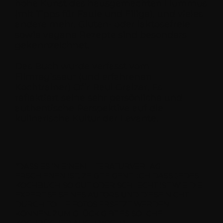
hohe Kunst des hausgemachten Hummus
(mit Tipps für Faule und Eilige), und vieles
andere mehr. Gluten- oder laktosefreie
sowie vegane Rezepte sind besonders
gekennzeichnet.
Das Buch wurde verfasst vom
Filmregisseur (und erfahrenen
Kochtrainer) Ofir Raul Graizer. Es
reflektiert seine sehr persönliche und
authentische Perspektive auf die
kulinarische Kultur der Levante.
"DASS ES IN EINEM LITERATURVERLAG
ERSCHIENEN IST, ZEIGT EIGENTLICH DASS JEDES
KOCHBUCH SO GUT ODER SCHLECHT IST WIE DIE
EXPERTISE SEINES AUTORS UND DIESE NICHT
DURCH TOLLE FOTOS ERSETZT WERDEN
KÖNNEN. ZUM GLÜCK GIBT ES SOLCHE
KOCHBÜCHER AUCH NOCH."