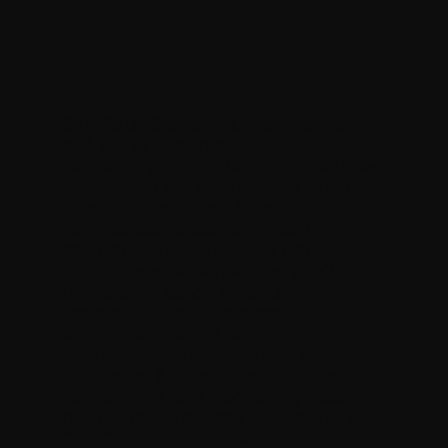
Ofir Raul Graizer wuchs in Israel
auf, wo er schon als
Sechzehnjähriger Bagels verkaufte
und später als Kellner und Koch
arbeitete. In seiner Familie ist er
ganz selbstverständlich sowohl
mit der israelischen wie der
palästinensischen Küche groß
geworden. Beide sind für ihn
untrennbar miteinander
verbunden. Seine stets
ausgebuchten Kochkurse bei
Goldhahn & Sampson in Berlin
gehören zu den Kochereignissen
der Hauptstadt.
Im Hauptberuf ist
Ofir Graizer preisgekrönter