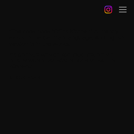
*The cook book "Ofir's Kitchen" currently
exists in the German language. An English
version is in the works.
"ES GIBT NUR WENIGE KOCHBÜCHER, DIE MIT
DIESEM WUNDERSCHÖNEN BUCH MITHALTEN
KÖNNEN."
STRICKLESER